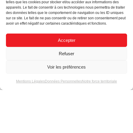
telles que les cookies pour stocker et/ou accéder aux informations des
appareils. Le fait de consentir à ces technologies nous permettra de traiter
des données telles que le comportement de navigation ou les ID uniques
sur ce site. Le fait de ne pas consentir ou de retirer son consentement peut
Actualités
avoir un effet négatif sur certaines caractéristiques et fonctions.
Accepter
Refuser
Voir les préférences
Logiciel d’animations
L’impression 3D
3D
d’enseignes et logos
Mentions Légales
Données Personnelles
Notre force territoriale
: ce que nous avons
dévoilé au C!Print
2026