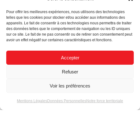
Informations complémentaires
Pour offrir les meilleures expériences, nous utilisons des technologies
telles que les cookies pour stocker et/ou accéder aux informations des
Demande d’information
appareils. Le fait de consentir à ces technologies nous permettra de traiter
des données telles que le comportement de navigation ou les ID uniques
sur ce site. Le fait de ne pas consentir ou de retirer son consentement peut
avoir un effet négatif sur certaines caractéristiques et fonctions.
Informations complémentaires
Accepter
Référence
MNM190R
Refuser
LED / Couleur
Rouge
lumineuse
Voir les préférences
Nombre de LEDs
18
Mentions Légales
Données Personnelles
Notre force territoriale
Longueur utile
185 mm
Disponibilité
Jusqu'à épuisement des
stocks